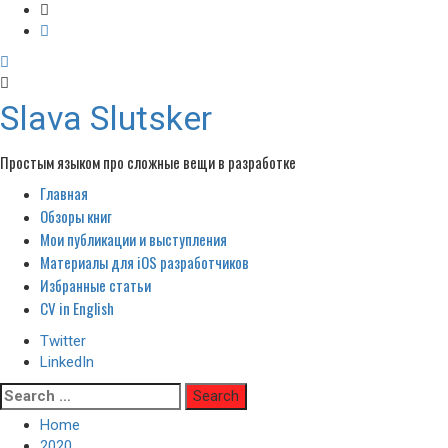
Slava Slutsker
Простым языком про сложные вещи в разработке
Главная
Primary
Menu
Обзоры книг
Мои публикации и выступления
Материалы для iOS разработчиков
Избранные статьи
CV in English
Twitter
LinkedIn
Skip
Search
to
for:
Home
content
2020