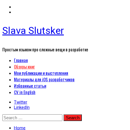
Slava Slutsker
Простым языком про сложные вещи в разработке
Primary
Главная
Menu
Обзоры книг
Мои публикации и выступления
Материалы для iOS разработчиков
Избранные статьи
CV in English
Twitter
LinkedIn
Skip
Search
to
for:
content
Home