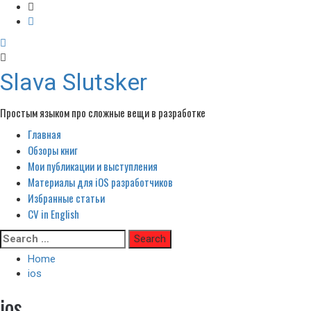
Slava Slutsker
Простым языком про сложные вещи в разработке
Главная
Primary
Menu
Обзоры книг
Мои публикации и выступления
Материалы для iOS разработчиков
Избранные статьи
CV in English
Skip
Search
to
for:
Home
content
ios
ios